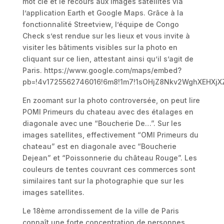
mot clé et le recours aux images satellites via
l’application Earth et Google Maps. Grâce à la
fonctionnalité Streetview, l’équipe de Congo
Check s’est rendue sur les lieux et vous invite à
visiter les bâtiments visibles sur la photo en
cliquant sur ce lien, attestant ainsi qu’il s’agit de
Paris. https://www.google.com/maps/embed?
pb=!4v1725562746016!6m8!1m7!1sOHjZ8Nkv2WghXEHXjXZ
En zoomant sur la photo controversée, on peut lire
POMI Primeurs du chateau avec des étalages en
diagonale avec une “Boucherie De…”. Sur les
images satellites, effectivement “OMI Primeurs du
chateau” est en diagonale avec “Boucherie
Dejean” et “Poissonnerie du château Rouge”. Les
couleurs de tentes couvrant ces commerces sont
similaires tant sur la photographie que sur les
images satellites.
Le 18ème arrondissement de la ville de Paris
connaît une forte concentration de personnes