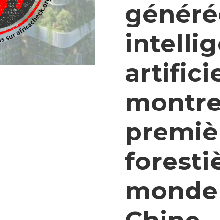
généré
intelli
artific
montre
premièr
foresti
monde 