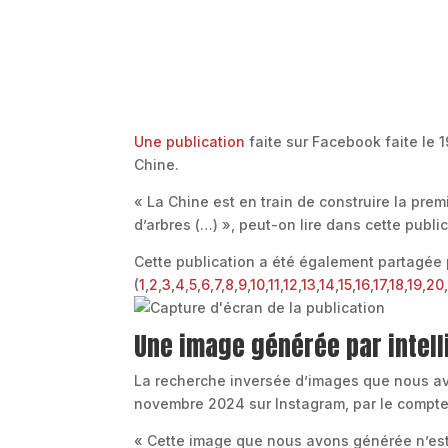
Une publication
faite sur Facebook faite le
Chine.
« La Chine est en train de construire la prem
d’arbres (…) », peut-on lire dans cette public
Cette publication a été également partagée 
(
1
,
2
,
3
,
4
,
5
,
6
,
7
,
8
,
9
,
10
,
11
,
12
,
13
,
14
,
15
,
16
,
17
,
18
,
19
,
20
Une image générée par intelli
La recherche inversée d’images que nous a
novembre 2024 sur Instagram, par le compt
« Cette image que nous avons générée n’est p