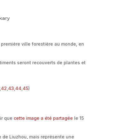
kary
 première ville forestière au monde, en
âtiments seront recouverts de plantes et
,
42
,
43
,
44
,
45
)
ir que
cette image a été partagée
le 15
re de Liuzhou, mais représente une