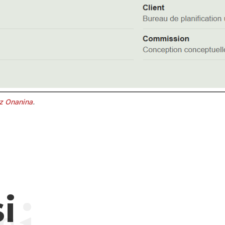
z Onanina
.
i