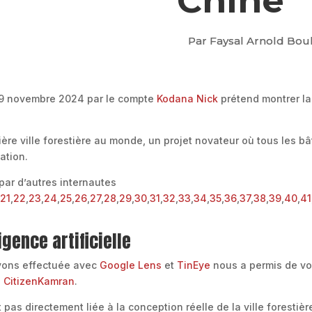
Chine
Par Faysal Arnold Bou
 19 novembre 2024 par le compte
Kodana Nick
prétend montrer la
ière ville forestière au monde, un projet novateur où tous les b
ation.
par d’autres internautes
,
21
,
22
,
23
,
24
,
25
,
26
,
27
,
28
,
29
,
30
,
31
,
32
,
33
,
34
,
35
,
36
,
37
,
38
,
39
,
40
,
41
gence artificielle
vons effectuée avec
Google Lens
et
TinEye
nous a permis de vo
e
CitizenKamran
.
as directement liée à la conception réelle de la ville forestiè