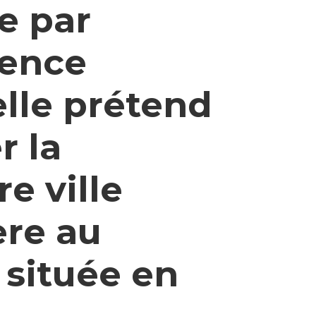
e par
gence
ielle prétend
r la
e ville
ère au
située en