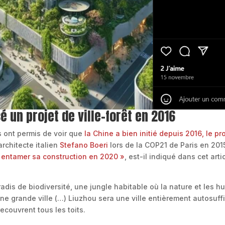
é un projet de ville-forêt en 2016
s ont permis de voir que
la Chine a bien initié depuis 2016, le pro
’architecte italien
Stefano Boeri
lors de la COP21 de Paris en 201
t entamer sa construction en 2020 »
, est-il indiqué dans cet art
adis de biodiversité, une jungle habitable où la nature et les h
e grande ville (…) Liuzhou sera une ville entièrement autosuffis
ecouvrent tous les toits.