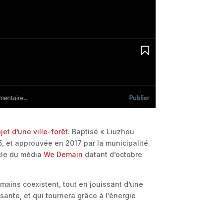
jet d’une ville-forêt.
Baptisé « Liuzhou
5, et approuvée en 2017 par la municipalité
icle du média
We Demain
datant d’octobre
umains coexistent, tout en jouissant d’une
ante, et qui tournera grâce à l’énergie