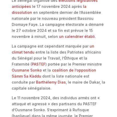
Le Sénégal organise des
élections législatives
anticipées
le 17 novembre 2024 après
la
dissolution
en septembre dernier de l’Assemblée
nationale par le nouveau président Bassirou
Diomaye Faye. La campagne électorale a démarré
le 27 octobre 2024 et sa fin est prévue le 15
novembre à minuit, selon
un calendrier établi
.
La campagne est cependant marquée par
un
climat tendu
entre la liste des Patriotes africains
du Sénégal pour le Travail, l’Éthique et la
Fraternité (
PASTEF
) portée par le Premier ministre
Ousmane Sonko
et la
coalition de l’opposition
Sàmm Sa Kàddu
dont la liste nationale est
conduite par
Barthélemy Dias
, le maire de Dakar, la
capitale sénégalaise.
Le 11 novembre 2024, des individus armés ont «
attaqué et agressé » des partisans du PASTEF
d’Ousmane Sonko. S’exprimant à Rufisque
(banlieue) dans la même journée, le Premier