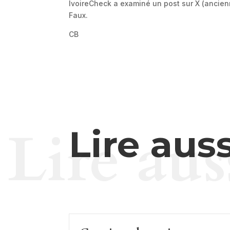
IvoireCheck a examiné un post sur X (ancien
Faux.
CB
Lire aus
Lire auss