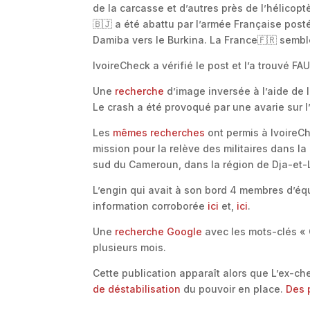
de la carcasse et d’autres près de l’hélicop
🇧🇯 a été abattu par l’armée Française posté
Damiba vers le Burkina. La France🇫🇷 sembl
IvoireCheck a vérifié le post et l’a trouvé FA
Une
recherche
d’image inversée à l’aide de 
Le crash a été provoqué par une avarie sur 
Les
mêmes recherches
ont permis à IvoireCh
mission pour la relève des militaires dans 
sud du Cameroun, dans la région de Dja-et-
L’engin qui avait à son bord 4 membres d’équ
information corroborée
ici
et,
ici
.
Une
recherche Google
avec les mots-clés « 
plusieurs mois.
Cette publication apparaît alors que L’ex-ch
de déstabilisation
du pouvoir en place.
Des 