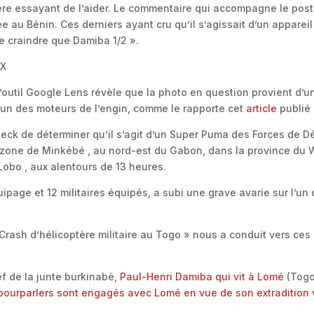
tère essayant de l’aider. Le commentaire qui accompagne le post 
e au Bénin. Ces derniers ayant cru qu’il s’agissait d’un appareil
e craindre que Damiba 1/2 ».
UX
l’outil Google Lens révèle que la photo en question provient d’u
l’un des moteurs de l’engin, comme le rapporte cet
article
publié 
eck de déterminer qu’il s’agit d’un Super Puma des Forces de D
la zone de Minkébé , au nord-est du Gabon, dans la province du
Lobo , aux alentours de 13 heures.
ipage et 12 militaires équipés, a subi une grave avarie sur l’u
Crash d’hélicoptère militaire au Togo » nous a conduit vers ce
ef de la junte burkinabè,
Paul-Henri Damiba qui vit à Lomé
(Togo)
pourparlers sont engagés avec Lomé en vue de son extradition 