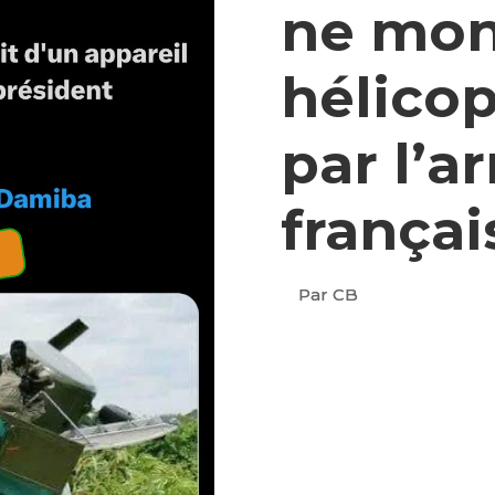
ne mon
hélicop
par l’a
françai
Par CB