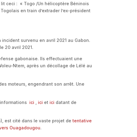
lit ceci : « Togo /Un hélicoptère Béninois
 Togolais en train d’extrader l’ex-président
n incident survenu en avril 2021 au Gabon.
le 20 avril 2021.
éfense gabonaise. Ils effectuaient une
 Woleu-Ntem, après un décollage de Lélé au
n des moteurs, engendrant son arrêt. Une
s informations
ici
,
ici
et
ici
datant de
, est cité dans le vaste projet de
tentative
vers
Ouagadougou
.