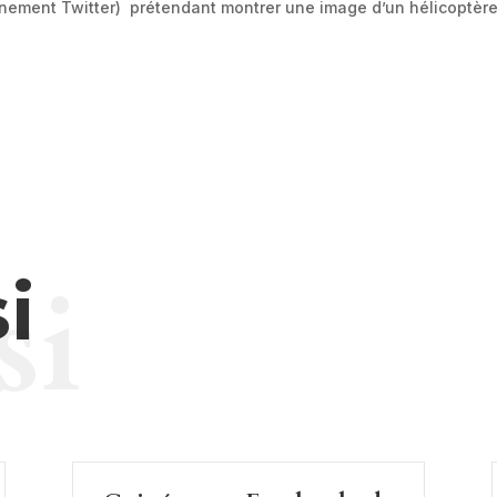
nement Twitter) prétendant montrer une image d’un hélicoptère a
si
i