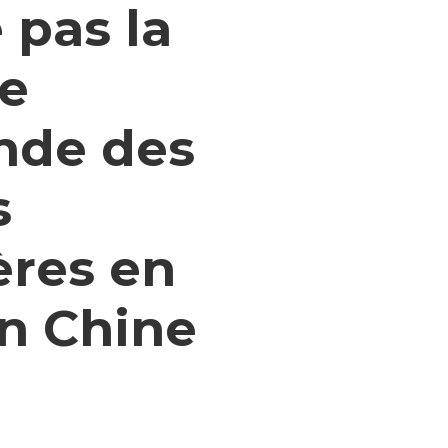
 pas la
re
nde des
s
ères en
en Chine