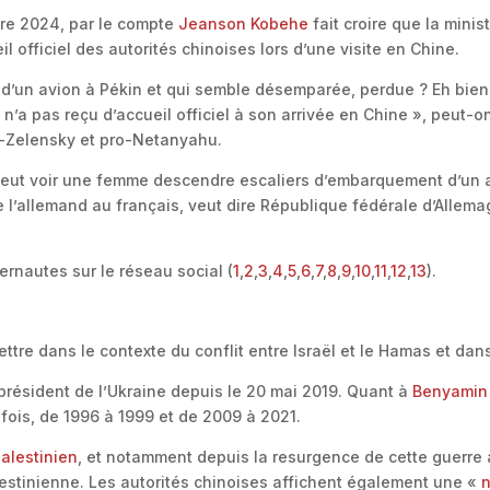
bre 2024, par le compte
Jeanson Kobehe
fait croire que la mini
il officiel des autorités chinoises lors d’une visite en Chine.
d’un avion à Pékin et qui semble désemparée, perdue ? Eh bien,
n’a pas reçu d’accueil officiel à son arrivée en Chine », peut-on 
o-Zelensky et pro-Netanyahu.
peut voir une femme descendre escaliers d’embarquement d’un av
l’allemand au français, veut dire République fédérale d’Allemagn
ernautes sur le réseau social (
1
,
2
,
3
,
4
,
5
,
6
,
7
,
8
,
9
,
10
,
11
,
12
,
13
).
ettre dans le contexte du conflit entre Israël et le Hamas et dan
 président de l’Ukraine depuis le 20 mai 2019. Quant à
Benyamin
x fois, de 1996 à 1999 et de 2009 à 2021.
palestinien
, et notamment depuis la resurgence de cette guerre
estinienne. Les autorités chinoises affichent également une «
n