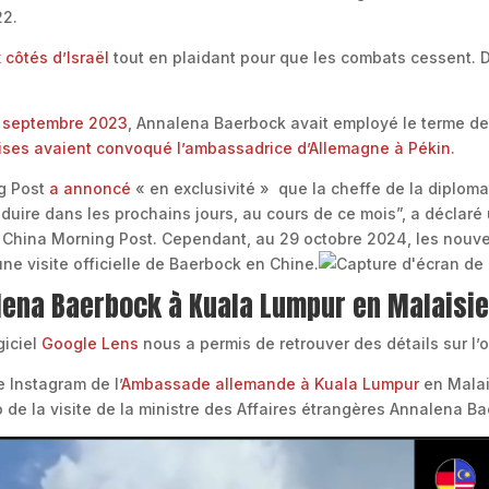
22.
x côtés d’Israël
tout en plaidant pour que les combats cessent. D
4 septembre 2023
, Annalena Baerbock avait employé le terme de 
oises avaient convoqué l’ambassadrice d’Allemagne à Pékin
.
ng Post
a annoncé
« en exclusivité » que la cheffe de la diplom
oduire dans les prochains jours, au cours de ce mois”, a déclar
China Morning Post. Cependant, au 29 octobre 2024, les nouve
une visite officielle de Baerbock en Chine.
alena Baerbock à Kuala Lumpur en Malaisie
giciel
Google Lens
nous a permis de retrouver des détails sur l’
 Instagram de l’
Ambassade allemande à Kuala Lumpur
en Malais
o de la visite de la ministre des Affaires étrangères Annalena B