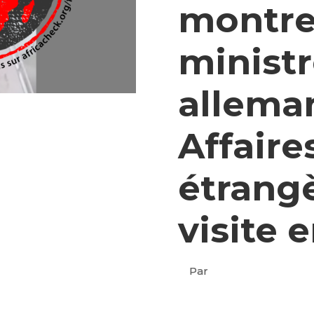
montre
minist
allema
Affaire
étrang
visite 
Par