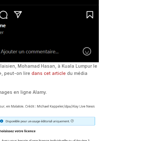
alaisien, Mohamad Hasan, à Kuala Lumpur le
», peut-on lire
dans cet article
du média
images en ligne Alamy.