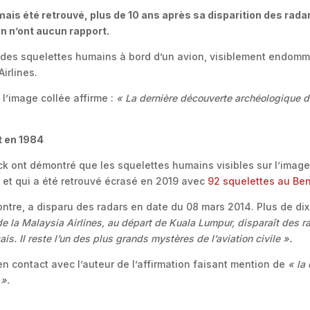
mais été retrouvé, plus de 10 ans après sa disparition des rada
n n’ont aucun rapport.
des squelettes humains à bord d’un avion, visiblement endommag
Airlines.
 l’image collée affirme :
« La dernière découverte archéologique d
t en 1984
k ont démontré que les squelettes humains visibles sur l’image 
, et qui a été retrouvé écrasé en 2019 avec
92 squelettes au Ben
ntre, a disparu des radars en date du 08 mars 2014. Plus de dix 
 la Malaysia Airlines, au départ de Kuala Lumpur, disparaît des ra
is. Il reste l’un des plus grands mystères de l’aviation civile ».
n contact avec l’auteur de l’affirmation faisant mention de
« la
 ».