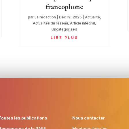
francophone
par
La rédaction
|
Déc 19, 2025
|
Actualité
,
Actualités du réseau
,
Article intégral
,
Uncategorized
LIRE PLUS
Toutes les publications
Nous contacter
Ressources de la PAFF
Mentions légales