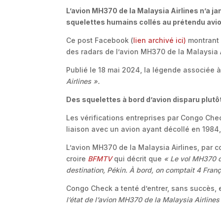
L’avion MH370 de la Malaysia Airlines n’a ja
squelettes humains collés au prétendu avio
Ce post Facebook (
lien archivé ici)
montrant 
des radars de l’avion MH370 de la Malaysia 
Publié le 18 mai 2024, la légende associée à
Airlines ».
Des squelettes à bord d’avion disparu plutô
Les vérifications entreprises par Congo Chec
liaison avec un avion ayant décollé en 1984
L’avion MH370 de la Malaysia Airlines, par co
croire
BFMTV
qui décrit que
« Le vol MH370 de
destination, Pékin. À bord, on comptait 4 França
Congo Check a tenté d’entrer, sans succès, e
l’état de l’avion MH370 de la Malaysia Airlines