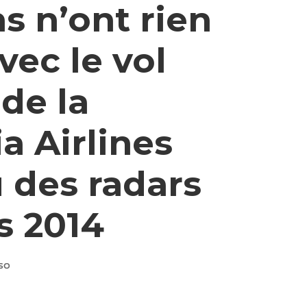
s n’ont rien
vec le vol
de la
a Airlines
 des radars
s 2014
so