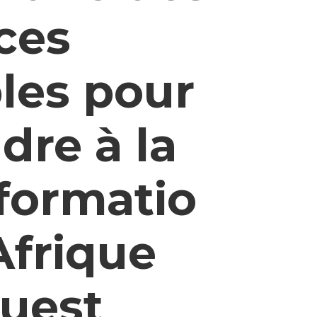
nces
les pour
dre à la
formatio
Afrique
Ouest