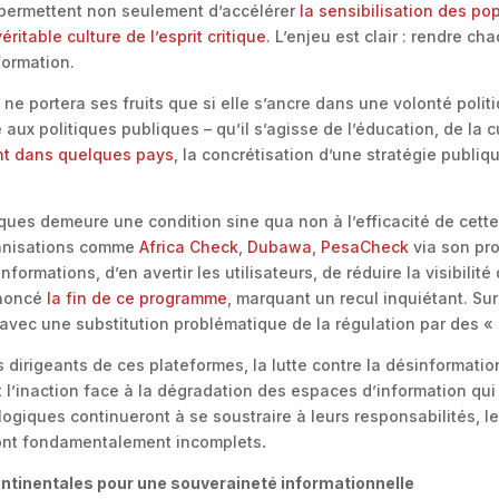
 permettent non seulement d’accélérer
la sensibilisation des po
éritable culture de l’esprit critique
. L’enjeu est clair : rendre c
formation.
 ne portera ses fruits que si elle s’ancre dans une volonté politi
aux politiques publiques – qu’il s’agisse de l’éducation, de la c
ent dans quelques pays
, la concrétisation d’une stratégie publiqu
ues demeure une condition sine qua non à l’efficacité de cette
ganisations comme
Africa Check
,
Dubawa
,
PesaCheck
via son p
nformations, d’en avertir les utilisateurs, de réduire la visibilit
annoncé
la fin de ce programme
, marquant un recul inquiétant. S
 avec une substitution problématique de la régulation par des «
 dirigeants de ces plateformes, la lutte contre la désinformat
st l’inaction face à la dégradation des espaces d’information qu
ogiques continueront à se soustraire à leurs responsabilités, les
ront fondamentalement incomplets
.
continentales pour une souveraineté informationnelle