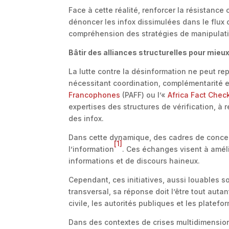
Face à cette réalité, renforcer la résistance
dénoncer les infox dissimulées dans le flux c
compréhension des stratégies de manipulati
Bâtir des alliances structurelles pour mieu
La lutte contre la désinformation ne peut re
nécessitant coordination, complémentarité e
Francophones
(PAFF) ou l’«
Africa Fact Che
expertises des structures de vérification, à 
des infox.
Dans cette dynamique, des cadres de concert
[1]
l’information
. Ces échanges visent à améli
informations et de discours haineux.
Cependant, ces initiatives, aussi louables s
transversal, sa réponse doit l’être tout autant
civile, les autorités publiques et les platef
Dans des contextes de crises multidimensio