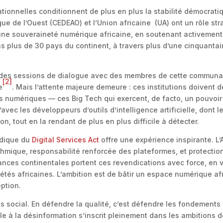
ionnelles conditionnent de plus en plus la stabilité démocrati
 de l’Ouest (CEDEAO) et l’Union africaine (UA) ont un rôle strat
d’une souveraineté numérique africaine, en soutenant activement
 plus de 30 pays du continent, à travers plus d’une cinquantai
é des sessions de dialogue avec des membres de cette communaut
[2]
e
. Mais l’attente majeure demeure : ces institutions doivent d
 numériques — ces Big Tech qui exercent, de facto, un pouvoir 
vec les développeurs d’outils d’intelligence artificielle, dont 
ion, tout en la rendant de plus en plus difficile à détecter.
idique du
Digital Services Act
offre une expérience inspirante. L’
hmique, responsabilité renforcée des plateformes, et protection 
stances continentales portent ces revendications avec force, en v
étés africaines. L’ambition est de bâtir un espace numérique afr
eption.
ps social. En défendre la qualité, c’est défendre les fondement
lle à la désinformation s’inscrit pleinement dans les ambitions 