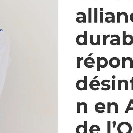
allia
durab
répon
désin
n en 
de l’