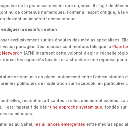
 cognitive de la jeunesse devient une urgence. Il s’agit de dévelo
ontinu de contenus numériques. Former à l’esprit critique, à la v
on devient un impératif démocratique.
x endiguer la désinformation
poser exclusivement sur les épaules des médias spécialisés. Ell
t vision partagée. Des réseaux continentaux tels que la
Platefo
ck Network
» (AFN) incarnent cette volonté d’agir à l’échelle régi
renforcer les capacités locales et à structurer une réponse pana
ation se sont mis en place, notamment entre l’administration d
orer les politiques de modération sur Facebook, en particulier 
oient-elles, restent insuffisantes si elles demeurent isolées. 
. Il est impératif de bâtir
une approche systémique
, fondée sur 
ormes numériques.
nnelles au Sahel,
les alliances émergentes
entre médias spéciali