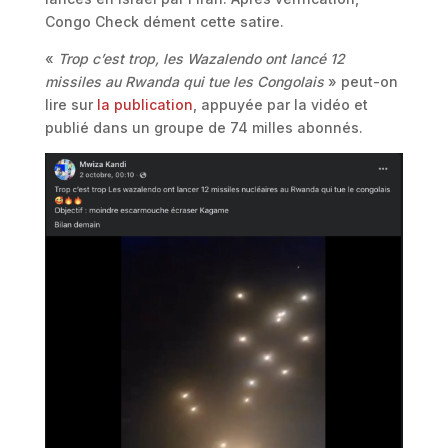
Congo Check dément cette satire.
«
Trop c’est trop, les Wazalendo ont lancé 12
missiles au Rwanda qui tue les Congolais
» peut-on
lire sur
la publication
, appuyée par la vidéo et
publié dans un groupe de 74 milles abonnés.