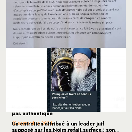
Faux, le document prétendument signé
par les leaders jeunes islamiques n’est
pas authentique
Un entretien attribué à un leader juif
12 septembre 2024
supposé sur les Noirs refait surface : son