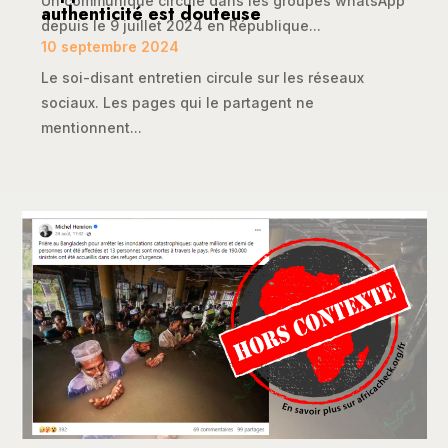
Un communiqué circule dans les groupes whatsApp
authenticité est douteuse
depuis le 9 juillet 2024 en République...
10 septembre 2024
Le soi-disant entretien circule sur les réseaux
sociaux. Les pages qui le partagent ne
mentionnent...