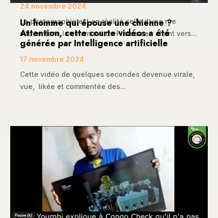
24 novembre 2024
Un homme qui épouse une chienne ?
La photographie est en réalité celle d’une rue
Attention, cette courte vidéos a été
située dans la commune du Plateau en allant vers...
générée par Intelligence artificielle
17 novembre 2024
Cette vidéo de quelques secondes devenue virale,
vue, likée et commentée des...