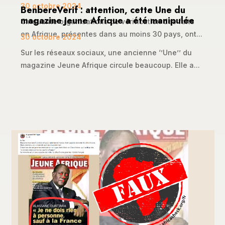
30 octobre 2024
BenbereVerif : attention, cette Une du
magazine Jeune Afrique a été manipulée
Cinquante organisations de vérification des faits
en Afrique, présentes dans au moins 30 pays, ont...
30 octobre 2024
Sur les réseaux sociaux, une ancienne ‘’Une’’ du
magazine Jeune Afrique circule beaucoup. Elle a...