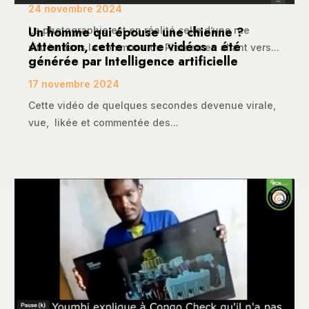
24 novembre 2024
Un homme qui épouse une chienne ?
La photographie est en réalité celle d’une rue
Attention, cette courte vidéos a été
située dans la commune du Plateau en allant vers...
générée par Intelligence artificielle
17 novembre 2024
Cette vidéo de quelques secondes devenue virale,
vue, likée et commentée des...