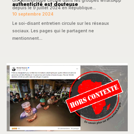
Un communiqué circule dans les groupes whatsApp
authenticité est douteuse
depuis le 9 juillet 2024 en République...
10 septembre 2024
Le soi-disant entretien circule sur les réseaux
sociaux. Les pages qui le partagent ne
mentionnent...